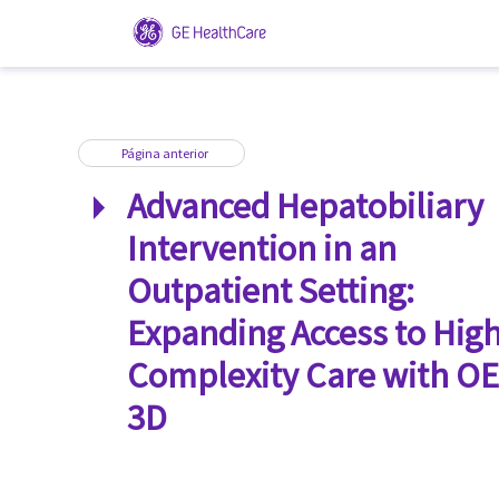
Página anterior
0 VÍDEOS
Advanced Hepatobiliary
Intervention in an
Outpatient Setting:
Expanding Access to High
Complexity Care with O
3D