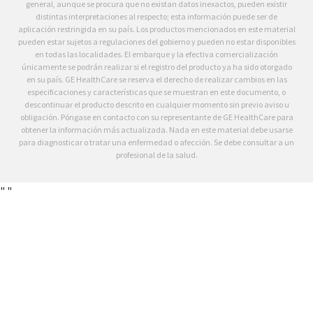
general, aunque se procura que no existan datos inexactos, pueden existir
distintas interpretaciones al respecto; esta información puede ser de
aplicación restringida en su país. Los productos mencionados en este material
pueden estar sujetos a regulaciones del gobierno y pueden no estar disponibles
en todas las localidades. El embarque y la efectiva comercialización
únicamente se podrán realizar si el registro del producto ya ha sido otorgado
en su país. GE HealthCare se reserva el derecho de realizar cambios en las
especificaciones y características que se muestran en este documento, o
descontinuar el producto descrito en cualquier momento sin previo aviso u
obligación. Póngase en contacto con su representante de GE HealthCare para
obtener la información más actualizada. Nada en este material debe usarse
para diagnosticar o tratar una enfermedad o afección. Se debe consultar a un
profesional de la salud.
"
"