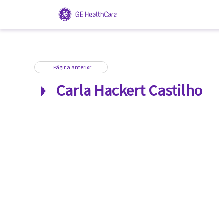
Página anterior
0 VÍDEOS
Carla Hackert Castilho