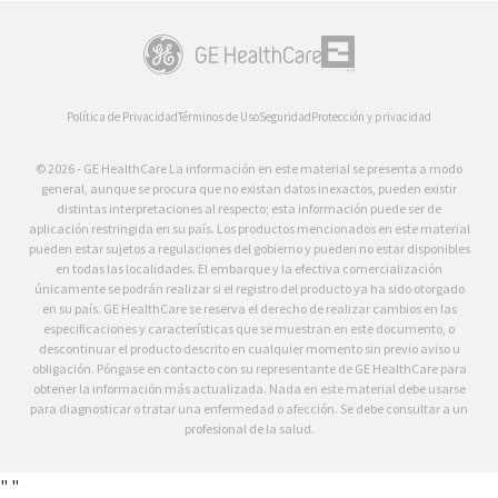
Política de Privacidad
Términos de Uso
Seguridad
Protección y privacidad
© 2026 - GE HealthCare La información en este material se presenta a modo
general, aunque se procura que no existan datos inexactos, pueden existir
distintas interpretaciones al respecto; esta información puede ser de
aplicación restringida en su país. Los productos mencionados en este material
pueden estar sujetos a regulaciones del gobierno y pueden no estar disponibles
en todas las localidades. El embarque y la efectiva comercialización
únicamente se podrán realizar si el registro del producto ya ha sido otorgado
en su país. GE HealthCare se reserva el derecho de realizar cambios en las
especificaciones y características que se muestran en este documento, o
descontinuar el producto descrito en cualquier momento sin previo aviso u
obligación. Póngase en contacto con su representante de GE HealthCare para
obtener la información más actualizada. Nada en este material debe usarse
para diagnosticar o tratar una enfermedad o afección. Se debe consultar a un
profesional de la salud.
"
"