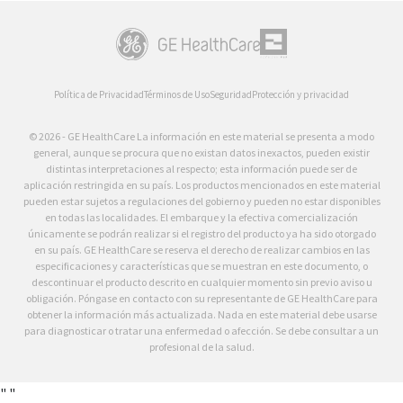
Política de Privacidad
Términos de Uso
Seguridad
Protección y privacidad
© 2026 - GE HealthCare La información en este material se presenta a modo
general, aunque se procura que no existan datos inexactos, pueden existir
distintas interpretaciones al respecto; esta información puede ser de
aplicación restringida en su país. Los productos mencionados en este material
pueden estar sujetos a regulaciones del gobierno y pueden no estar disponibles
en todas las localidades. El embarque y la efectiva comercialización
únicamente se podrán realizar si el registro del producto ya ha sido otorgado
en su país. GE HealthCare se reserva el derecho de realizar cambios en las
especificaciones y características que se muestran en este documento, o
descontinuar el producto descrito en cualquier momento sin previo aviso u
obligación. Póngase en contacto con su representante de GE HealthCare para
obtener la información más actualizada. Nada en este material debe usarse
para diagnosticar o tratar una enfermedad o afección. Se debe consultar a un
profesional de la salud.
"
"