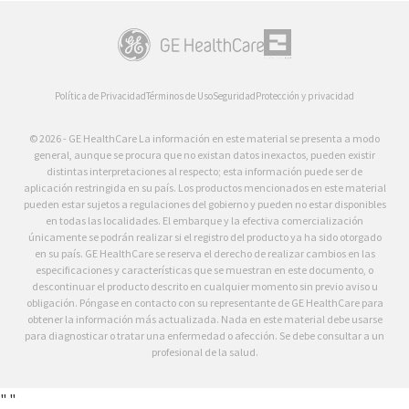
Política de Privacidad
Términos de Uso
Seguridad
Protección y privacidad
© 2026 - GE HealthCare La información en este material se presenta a modo
general, aunque se procura que no existan datos inexactos, pueden existir
distintas interpretaciones al respecto; esta información puede ser de
aplicación restringida en su país. Los productos mencionados en este material
pueden estar sujetos a regulaciones del gobierno y pueden no estar disponibles
en todas las localidades. El embarque y la efectiva comercialización
únicamente se podrán realizar si el registro del producto ya ha sido otorgado
en su país. GE HealthCare se reserva el derecho de realizar cambios en las
especificaciones y características que se muestran en este documento, o
descontinuar el producto descrito en cualquier momento sin previo aviso u
obligación. Póngase en contacto con su representante de GE HealthCare para
obtener la información más actualizada. Nada en este material debe usarse
para diagnosticar o tratar una enfermedad o afección. Se debe consultar a un
profesional de la salud.
"
"