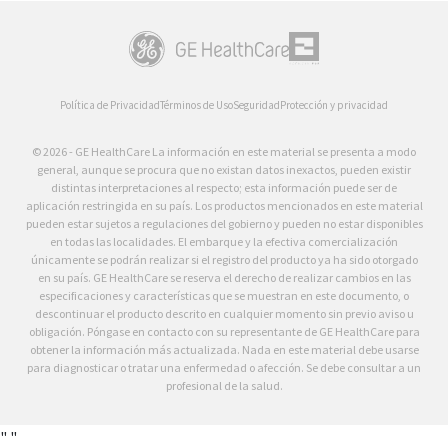
Política de Privacidad
Términos de Uso
Seguridad
Protección y privacidad
© 2026 - GE HealthCare La información en este material se presenta a modo
general, aunque se procura que no existan datos inexactos, pueden existir
distintas interpretaciones al respecto; esta información puede ser de
aplicación restringida en su país. Los productos mencionados en este material
pueden estar sujetos a regulaciones del gobierno y pueden no estar disponibles
en todas las localidades. El embarque y la efectiva comercialización
únicamente se podrán realizar si el registro del producto ya ha sido otorgado
en su país. GE HealthCare se reserva el derecho de realizar cambios en las
especificaciones y características que se muestran en este documento, o
descontinuar el producto descrito en cualquier momento sin previo aviso u
obligación. Póngase en contacto con su representante de GE HealthCare para
obtener la información más actualizada. Nada en este material debe usarse
para diagnosticar o tratar una enfermedad o afección. Se debe consultar a un
profesional de la salud.
"
"