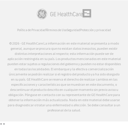
Política de Privacidad
Términos de Uso
Seguridad
Protección y privacidad
© 2026 - GE HealthCare La información en este material se presenta a modo
general, aunque se procura que no existan datos inexactos, pueden existir
distintas interpretaciones al respecto; esta información puede ser de
aplicación restringida en su país. Los productos mencionados en este material
pueden estar sujetos a regulaciones del gobierno y pueden no estar disponibles
en todas las localidades. El embarque y la efectiva comercialización
únicamente se podrán realizar si el registro del producto ya ha sido otorgado
en su país. GE HealthCare se reserva el derecho de realizar cambios en las
especificaciones y características que se muestran en este documento, o
descontinuar el producto descrito en cualquier momento sin previo aviso u
obligación. Póngase en contacto con su representante de GE HealthCare para
obtener la información más actualizada. Nada en este material debe usarse
para diagnosticar o tratar una enfermedad o afección. Se debe consultar a un
profesional de la salud.
"
"