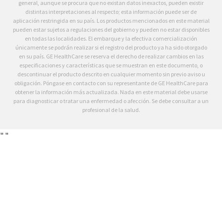
general, aunque se procura que no existan datos inexactos, pueden existir
distintas interpretaciones al respecto; esta información puede ser de
aplicación restringida en su país. Los productos mencionados en este material
pueden estar sujetos a regulaciones del gobierno y pueden no estar disponibles
en todas las localidades. El embarque y la efectiva comercialización
únicamente se podrán realizar si el registro del producto ya ha sido otorgado
en su país. GE HealthCare se reserva el derecho de realizar cambios en las
especificaciones y características que se muestran en este documento, o
descontinuar el producto descrito en cualquier momento sin previo aviso u
obligación. Póngase en contacto con su representante de GE HealthCare para
obtener la información más actualizada. Nada en este material debe usarse
para diagnosticar o tratar una enfermedad o afección. Se debe consultar a un
profesional de la salud.
"
"