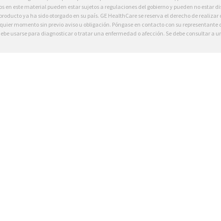
s en este material pueden estar sujetos a regulaciones del gobierno y pueden no estar dis
 producto ya ha sido otorgado en su país. GE HealthCare se reserva el derecho de realizar
lquier momento sin previo aviso u obligación. Póngase en contacto con su representante
ebe usarse para diagnosticar o tratar una enfermedad o afección. Se debe consultar a un 