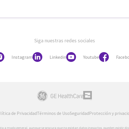
Siga nuestras redes sociales
Instagram
Linkedin
Youtube
Faceb
lítica de Privacidad
Términos de Uso
Seguridad
Protección y privaci
ta a modo general, aunque se procura que no existan datos inexactos, pueden existir dist