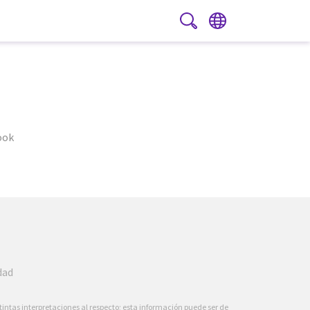
PT
|
ES
ook
dad
intas interpretaciones al respecto; esta información puede ser de