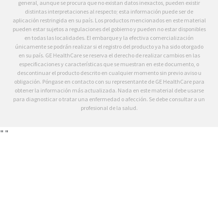
general, aunque se procura que no existan datos inexactos, pueden existir
distintas interpretaciones al respecto; esta información puede ser de
aplicación restringida en su país. Los productos mencionados en este material
pueden estar sujetos a regulaciones del gobierno y pueden no estar disponibles
en todas las localidades. El embarque y la efectiva comercialización
únicamente se podrán realizar si el registro del producto ya ha sido otorgado
en su país. GE HealthCare se reserva el derecho de realizar cambios en las
especificaciones y características que se muestran en este documento, o
descontinuar el producto descrito en cualquier momento sin previo aviso u
obligación. Póngase en contacto con su representante de GE HealthCare para
obtener la información más actualizada. Nada en este material debe usarse
para diagnosticar o tratar una enfermedad o afección. Se debe consultar a un
profesional de la salud.
"
"