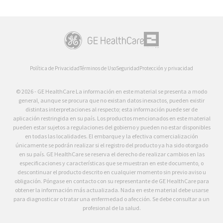
Política de Privacidad
Términos de Uso
Seguridad
Protección y privacidad
© 2026 - GE HealthCare La información en este material se presenta a modo
general, aunque se procura que no existan datos inexactos, pueden existir
distintas interpretaciones al respecto; esta información puede ser de
aplicación restringida en su país. Los productos mencionados en este material
pueden estar sujetos a regulaciones del gobierno y pueden no estar disponibles
en todas las localidades. El embarque y la efectiva comercialización
únicamente se podrán realizar si el registro del producto ya ha sido otorgado
en su país. GE HealthCare se reserva el derecho de realizar cambios en las
especificaciones y características que se muestran en este documento, o
descontinuar el producto descrito en cualquier momento sin previo aviso u
obligación. Póngase en contacto con su representante de GE HealthCare para
obtener la información más actualizada. Nada en este material debe usarse
para diagnosticar o tratar una enfermedad o afección. Se debe consultar a un
profesional de la salud.