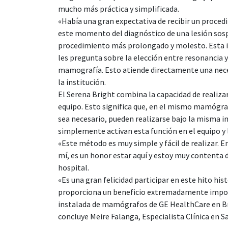
mucho más práctica y simplificada.
«Había una gran expectativa de recibir un proced
este momento del diagnóstico de una lesión sosp
procedimiento más prolongado y molesto. Esta i
les pregunta sobre la elección entre resonancia 
mamografía. Esto atiende directamente una nece
la institución.
El Serena Bright combina la capacidad de realiz
equipo. Esto significa que, en el mismo mamógra
sea necesario, pueden realizarse bajo la misma im
simplemente activan esta función en el equipo y 
«Este método es muy simple y fácil de realizar. E
mí, es un honor estar aquí y estoy muy contenta de
hospital.
«Es una gran felicidad participar en este hito hi
proporciona un beneficio extremadamente importa
instalada de mamógrafos de GE HealthCare en Brasi
concluye Meire Falanga, Especialista Clínica en S