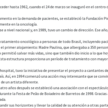
eder hasta 1962, cuando el 24 de marzo se inauguró en el centro de
umento en la demanda de pacientes, se estableció la Fundación Pio 
amente en la oncología.
e a nivel nacional y, en 1989, tuvo un cambio de dirección. Ese añ
ratamiento oncológico a personas de todo Brasil, incluyendo paci
el primer alojamiento: Madre Paulina, que albergaba a 350 persona
ermitió salvar más vidas, sino que también dio inicio a lo que hoy 
sta estructura proporciona un período de tratamiento con mayor co
hospital, tuvo la iniciativa de presentar el proyecto a cantantes de
país. Así, en 1994 comenzó una acción muy interesante que se convi
de un artista diferente.
uatro años después se estableció una asociación con el espectácul
urante la Festa de Peão de Boiadeiro de Barretos de 1998. Gracias 
ada.
andir sus horizontes y llevar la calidad de su atención a otras par