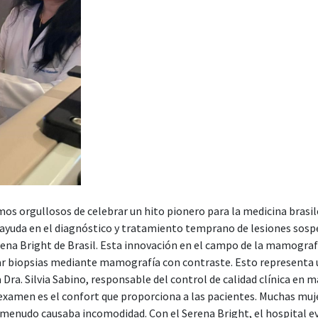
os orgullosos de celebrar un hito pionero para la medicina brasile
 ayuda en el diagnóstico y tratamiento temprano de lesiones sos
ena Bright de Brasil. Esta innovación en el campo de la mamografí
zar biopsias mediante mamografía con contraste. Esto representa 
a. Silvia Sabino, responsable del control de calidad clínica en 
e examen es el confort que proporciona a las pacientes. Muchas mu
enudo causaba incomodidad. Con el Serena Bright, el hospital evi