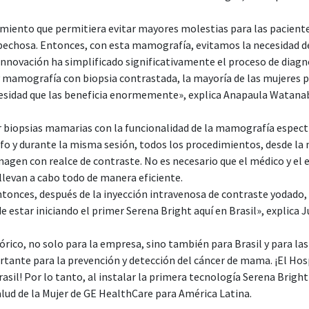
imiento que permitiera evitar mayores molestias para las paciente
echosa. Entonces, con esta mamografía, evitamos la necesidad de r
nnovación ha simplificado significativamente el proceso de diag
y mamografía con biopsia contrastada, la mayoría de las mujeres p
sidad que las beneficia enormemente», explica Anapaula Watana
ar biopsias mamarias con la funcionalidad de la mamografía espect
fo y durante la misma sesión, todos los procedimientos, desde l
agen con realce de contraste. No es necesario que el médico y el e
llevan a cabo todo de manera eficiente.
ntonces, después de la inyección intravenosa de contraste yodado, 
 estar iniciando el primer Serena Bright aquí en Brasil», explica Ju
stórico, no solo para la empresa, sino también para Brasil y para l
nte para la prevención y detección del cáncer de mama. ¡El Hospi
l! Por lo tanto, al instalar la primera tecnología Serena Bright e
alud de la Mujer de GE HealthCare para América Latina.