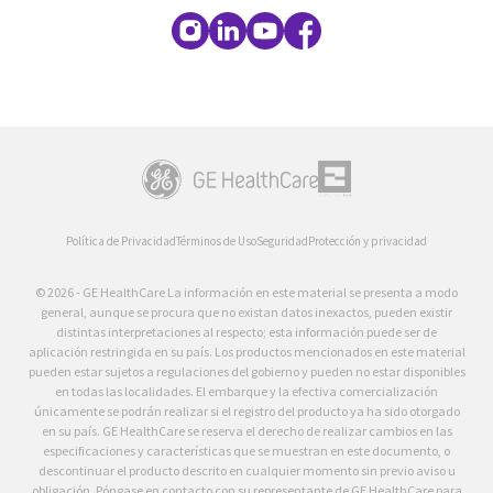
Política de Privacidad
Términos de Uso
Seguridad
Protección y privacidad
© 2026 - GE HealthCare La información en este material se presenta a modo
general, aunque se procura que no existan datos inexactos, pueden existir
distintas interpretaciones al respecto; esta información puede ser de
aplicación restringida en su país. Los productos mencionados en este material
pueden estar sujetos a regulaciones del gobierno y pueden no estar disponibles
en todas las localidades. El embarque y la efectiva comercialización
únicamente se podrán realizar si el registro del producto ya ha sido otorgado
en su país. GE HealthCare se reserva el derecho de realizar cambios en las
especificaciones y características que se muestran en este documento, o
descontinuar el producto descrito en cualquier momento sin previo aviso u
obligación. Póngase en contacto con su representante de GE HealthCare para