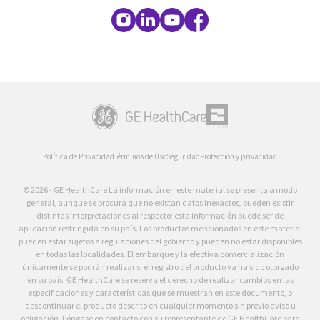
Política de Privacidad
Términos de Uso
Seguridad
Protección y privacidad
© 2026 - GE HealthCare La información en este material se presenta a modo
general, aunque se procura que no existan datos inexactos, pueden existir
distintas interpretaciones al respecto; esta información puede ser de
aplicación restringida en su país. Los productos mencionados en este material
pueden estar sujetos a regulaciones del gobierno y pueden no estar disponibles
en todas las localidades. El embarque y la efectiva comercialización
únicamente se podrán realizar si el registro del producto ya ha sido otorgado
en su país. GE HealthCare se reserva el derecho de realizar cambios en las
especificaciones y características que se muestran en este documento, o
descontinuar el producto descrito en cualquier momento sin previo aviso u
obligación. Póngase en contacto con su representante de GE HealthCare para