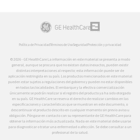
Política de Privacidad
Términos de Uso
Seguridad
Protección y privacidad
© 2026 - GE HealthCare La información en este material se presenta a modo
general, aunque se procura que no existan datos inexactos, pueden existir
distintas interpretaciones al respecto; esta información puede ser de
aplicación restringida en su país. Los productos mencionados en este material
pueden estar sujetos a regulaciones del gobierno y pueden no estar disponibles
en todas las localidades. El embarque y la efectiva comercialización
únicamente se podrán realizar si el registro del producto ya ha sido otorgado
en su país. GE HealthCare se reserva el derecho de realizar cambios en las
especificaciones y características que se muestran en este documento, o
descontinuar el producto descrito en cualquier momento sin previo aviso u
obligación. Póngase en contacto con su representante de GE HealthCare para
obtener la información más actualizada. Nada en este material debe usarse
para diagnosticar o tratar una enfermedad o afección. Se debe consultar a un
profesional de la salud.