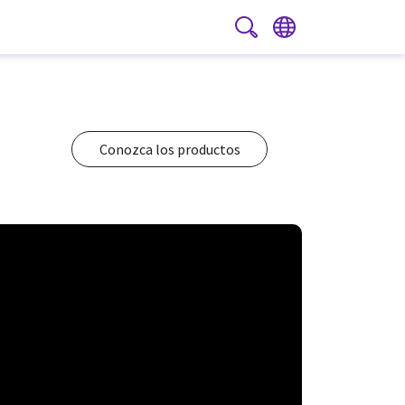
PT
|
ES
Conozca los productos