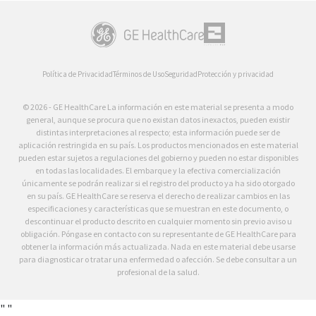
Política de Privacidad
Términos de Uso
Seguridad
Protección y privacidad
© 2026 - GE HealthCare La información en este material se presenta a modo
general, aunque se procura que no existan datos inexactos, pueden existir
distintas interpretaciones al respecto; esta información puede ser de
aplicación restringida en su país. Los productos mencionados en este material
pueden estar sujetos a regulaciones del gobierno y pueden no estar disponibles
en todas las localidades. El embarque y la efectiva comercialización
únicamente se podrán realizar si el registro del producto ya ha sido otorgado
en su país. GE HealthCare se reserva el derecho de realizar cambios en las
especificaciones y características que se muestran en este documento, o
descontinuar el producto descrito en cualquier momento sin previo aviso u
obligación. Póngase en contacto con su representante de GE HealthCare para
obtener la información más actualizada. Nada en este material debe usarse
para diagnosticar o tratar una enfermedad o afección. Se debe consultar a un
profesional de la salud.
"
"