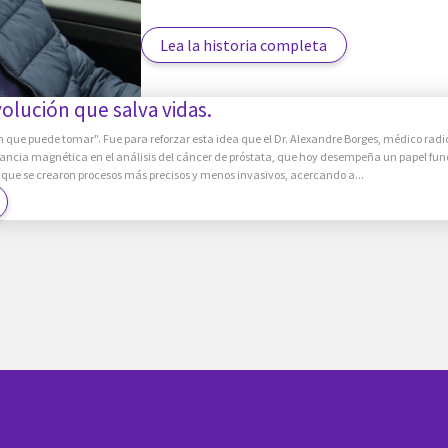
Lea la historia completa
olución que salva vidas.
ón que puede tomar". Fue para reforzar esta idea que el Dr. Alexandre Borges, médico rad
onancia magnética en el análisis del cáncer de próstata, que hoy desempeña un papel fu
que se crearon procesos más precisos y menos invasivos, acercando a...