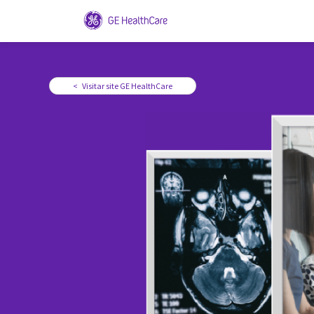
< Visitar site GE HealthCare