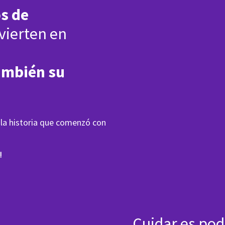
s de
vierten en
ambién su
 la historia que comenzó con
!
Cuidar es pod