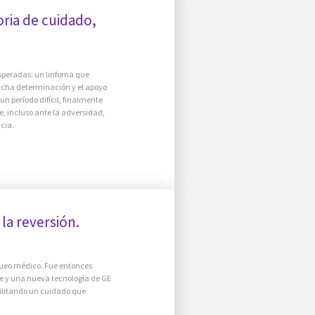
oria de cuidado,
esperadas: un linfoma que
mucha determinación y el apoyo
n período difícil, finalmente
e, incluso ante la adversidad,
cia.
la reversión.
queo médico. Fue entonces
e y una nueva tecnología de GE
bilitando un cuidado que