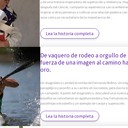
y de una historia inspiradora de superación y resiliencia. Ho
después del cáncer, comparte su experiencia con la enferme
inspirar a otras personas a cultivar una relación positiva co
sirve como un recordatorio de la importancia de...
Lea la historia completa
De vaquero de rodeo a orgullo de 
fuerza de una imagen al camino ha
oro.
Un diagnóstico cambió el rumbo de Fernando Rufino. Un trág
parapléjico y puso fin a su carrera en los rodeos, pero eso no 
un campeón. A partir del diagnóstico, descubrió una nueva p
desafíos se convirtieron en oportunidades y hoy Fernando es 
paralímpico brasileño y un ejemplo de coraje y superación.
Lea la historia completa