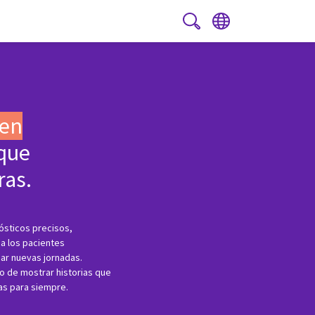
PT
|
ES
en
que
ras.
sticos precisos,
a los pacientes
iar nuevas jornadas.
o de mostrar historias que
as para siempre.