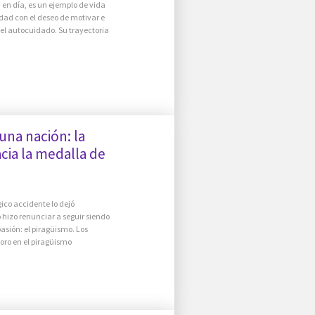
y en día, es un ejemplo de vida
dad con el deseo de motivar e
n el autocuidado. Su trayectoria
una nación: la
cia la medalla de
ico accidente lo dejó
lo hizo renunciar a seguir siendo
asión: el piragüismo. Los
oro en el piragüismo