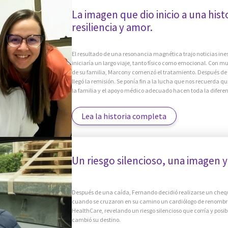
La imagen que dio inicio a una hist
resiliencia y amor.
El resultado de una resonancia magnética trajo noticias in
iniciaría un largo viaje, tanto físico como emocional. Con 
de su familia, Marcony comenzó el tratamiento. Después de u
llegó la remisión. Se ponía fin a la lucha que nos recuerda qu
la familia y el apoyo médico adecuado hacen toda la diferen
Lea la historia completa
Un riesgo silencioso, una imagen y 
Después de una caída, Fernando decidió realizarse un che
cuando se cruzaron en su camino un cardiólogo de renombr
HealthCare, revelando un riesgo silencioso que corría y posi
cambió su destino.