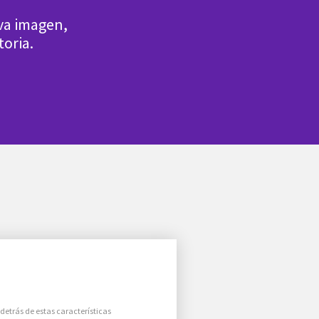
va imagen,
toria.
 detrás de estas características