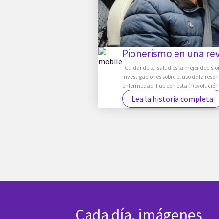
Pionerismo en una rev
"Cuidar de su salud es la mejor decisi
investigaciones sobre el uso de la res
enfermedad. Fue con esta (r)evolución 
Lea la historia completa
Cada día, imágenes